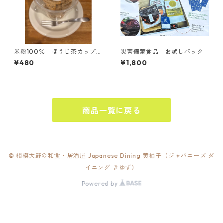
米粉100％ ほうじ茶カップシ
災害備蓄食品 お試しパック
フォン
¥480
¥1,800
商品一覧に戻る
© 相模大野の和食・居酒屋 Japanese Dining 黄柚子（ジャパニーズ ダ
イニング きゆず）
Powered by