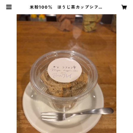
米粉100％ ほうじ茶カップシフォ
ン | 相模大野の和食・居酒屋 Japan
ese Dining 黄柚子（ジャパニーズ
ダイニング きゆず）