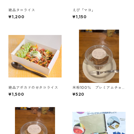
絶品タコライス
えび「マヨ」
¥1,200
¥1,150
絶品アボカドのせタコライス
米粉100％ プレミアムチョコ
カップシフォン
¥1,500
¥520